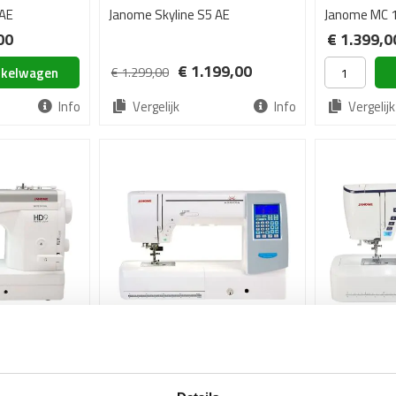
 AE
Janome Skyline S5 AE
Janome MC 
00
€ 1.399,0
€ 1.199,00
nkelwagen
€ 1.299,00
Info
Vergelijk
Info
Vergelijk
y 9
Janome Horizon MC 8200 QCP SE
Janome Skyl
€ 1.849,00
€ 2.099,0