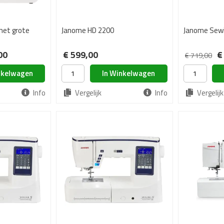
met grote
Janome HD 2200
Janome Sew
00
€ 599,00
€
€ 719,00
nkelwagen
In Winkelwagen
Info
Vergelijk
Info
Vergelijk