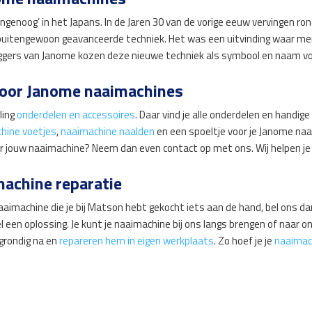
ngenoog’ in het Japans. In de Jaren 30 van de vorige eeuw vervingen 
buitengewoon geavanceerde techniek. Het was een uitvinding waar men 
eggers van Janome kozen deze nieuwe techniek als symbool en naam voo
oor Janome naaimachines
ling
onderdelen en accessoires
. Daar vind je alle onderdelen en handig
hine voetjes
,
naaimachine naalden
en een spoeltje voor je Janome naa
or jouw naaimachine? Neem dan even contact op met ons. Wij helpen je
achine reparatie
naaimachine die je bij Matson hebt gekocht iets aan de hand, bel ons
l een oplossing. Je kunt je naaimachine bij ons langs brengen of naar 
grondig na en
repareren hem in eigen werkplaats
. Zo hoef je je
naaimac