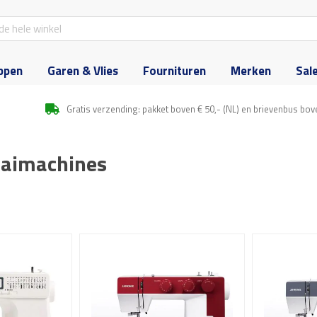
ppen
Garen & Vlies
Fournituren
Merken
Sal
Gratis verzending: pakket boven € 50,- (NL) en brievenbus bov
aimachines