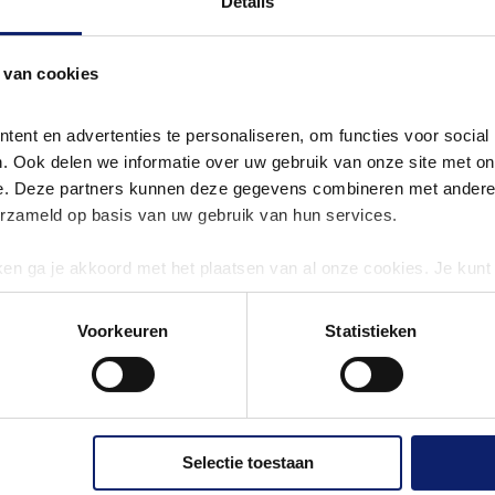
Details
99,00
In Winkelwagen
Info
Vergelijk
Info
Vergelijk
 van cookies
ent en advertenties te personaliseren, om functies voor social
. Ook delen we informatie over uw gebruik van onze site met onz
e. Deze partners kunnen deze gegevens combineren met andere in
erzameld op basis van uw gebruik van hun services.
ken ga je akkoord met het plaatsen van al onze cookies. Je kunt 
 cookies jouw akkoord krijgen. En door te 'weigeren' worden alle
ing te allen tijde wijzigen of intrekken via de cookie-instellingen.
Voorkeuren
Statistieken
r informatie.
C 9480 QCP
Janome Continental Professional
M8
€ 4.899,00
€ 4.999,00
Selectie toestaan
nkelwagen
In Winkelwagen