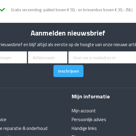
Gratis verzending: pakket boven € 50,- en brievenbus boven € 30,- (NL)
Aanmelden nieuwsbrief
e nieuwsbrief en blijf altijd als eerste op de hoogte van onze nieuwe art
eer
Inschrijven
brief
Mijn informatie
Mijn account
vice
Persoonlijk advies
e reparatie & onderhoud
Handige links