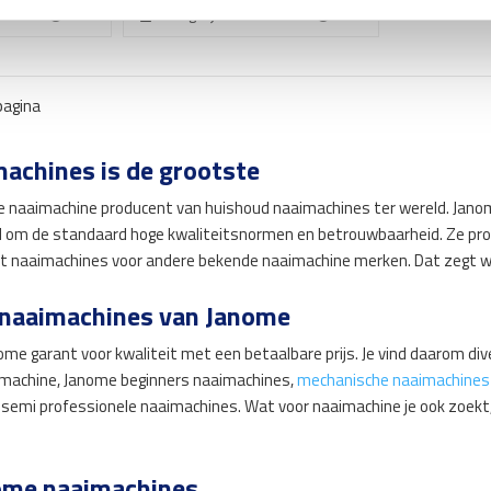
Info
Vergelijk
Info
pagina
achines is de grootste
e naaimachine producent van huishoud naaimachines ter wereld. Janome
om de standaard hoge kwaliteitsnormen en betrouwbaarheid. Ze prod
t naaimachines voor andere bekende naaimachine merken. Dat zegt wat
 naaimachines van Janome
ome garant voor kwaliteit met een betaalbare prijs. Je vind daarom d
aimachine, Janome beginners naaimachines,
mechanische naaimachines
 semi professionele naaimachines. Wat voor naaimachine je ook zoekt,
ome naaimachines