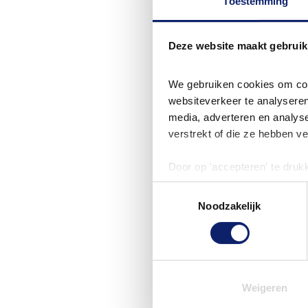
Toestemming
€ 1.6
€ 1.869,00
Vergelijk
Deze website maakt gebruik
We gebruiken cookies om cont
websiteverkeer te analyseren
media, adverteren en analys
verstrekt of die ze hebben v
Door op 'accepteren' te druk
wijzigen' zelf aangeven welke
Toestemmingsselectie
geplaatst. Je kunt je toestemm
Noodzakelijk
onze 
privacybeleid
 voor mee
Janome Horizon M
€ 3.999,00
Weigeren
In Wi