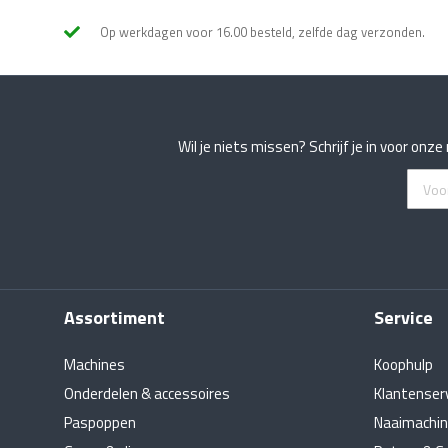
Op werkdagen voor 16.00 besteld, zelfde dag verzonden.
Wil je niets missen? Schrijf je in voor onz
Abonn
u
op
onze
nieuws
Assortiment
Service
Machines
Koophulp
Onderdelen & accessoires
Klantenser
Paspoppen
Naaimachin