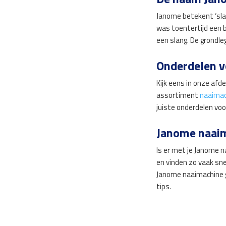
Janome betekent ‘sla
was toentertijd een 
een slang. De grondl
Onderdelen v
Kijk eens in onze afde
assortiment
naaimac
juiste onderdelen vo
Janome naaim
Is er met je Janome 
en vinden zo vaak sne
Janome naaimachine 
tips.