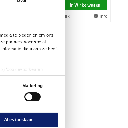
Over
In Winkelwagen
In Winkelwagen
Info
Vergelijk
Info
 media te bieden en om ons 
e partners voor social 
formatie die u aan ze heeft 
bij 'cookievoorkeuren 
en de functionele cookies 
 Bekijk 
Marketing
Alles toestaan