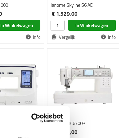
1000
Janome Skyline S6 AE
0
€ 1.529,00
In Winkelwagen
In Winkelwagen
Info
Vergelijk
Info
ine S7 AE
Janome MC6700P
0
€ 2.199,00