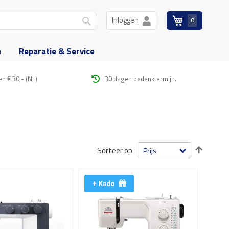
Inloggen
0
Winkelwagen
Zoek
e
Reparatie & Service
en € 30,- (NL)
30 dagen bedenktermijn.
Van
Sorteer op
hoog
naar
laag
sorter