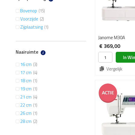
artikelen
Bovenop
15
artikelen
Voorzijde
2
artikel
Zijplaatsing
1
Janome M30A
€ 369,00
Naairuimte
In Wi
artikelen
16 cm
3
Vergelijk
artikelen
17 cm
4
artikel
18 cm
1
artikel
19 cm
1
artikelen
21 cm
4
artikel
22 cm
1
artikel
26 cm
1
artikelen
28 cm
2