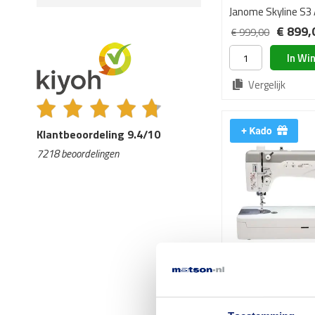
Janome Skyline S3
€ 899,
€ 999,00
In Wi
Vergelijk
Klantbeoordeling 9.4/10
7218 beoordelingen
Janome Heavy Dut
Rechtstikmachine