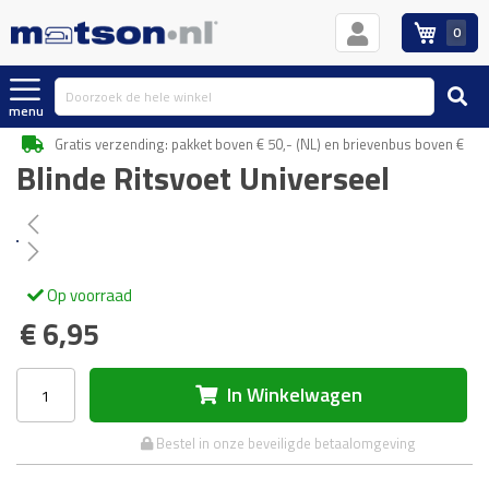
0
Winkelwag
menu
Gratis verzending: pakket boven € 50,- (NL) en brievenbus boven € 30,
Blinde Ritsvoet Universeel
Ga
naar
het
Ga
einde
Op voorraad
naar
van
€ 6,95
het
de
begin
afbeeldingen-
van
gallerij
In Winkelwagen
de
afbeeldingen-
gallerij
Bestel in onze beveiligde betaalomgeving