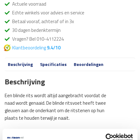
Actuele voorraad
Echte winkels voor advies en service
Betaal vooraf, achteraf of in 3x
30 dagen bedenktermijn
Vragen? Bel 010-4112224
Klantbeoordeling
9.4/10
Beschrijving
Specificaties
Beoordelingen
Beschrijving
Een blinde rits wordt altijd aangebracht voordat de
naad wordt genaaid. De blinde ritsvoet heeft twee
gleuven aan de onderkant om de ritstenen op hun
plaats te houden terwijl je naait.
Volledige omschrijving...
Hoe gebruik je deze naaivoet?