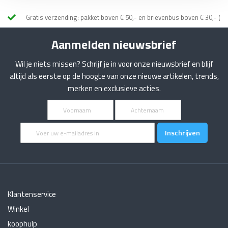
• Singer One/Plus
Gratis verzending: pakket boven € 50,- en brievenbus boven € 30,- (NL
• 160
• 1105, 1116, 1120, 1130
Aanmelden nieuwsbrief
• 1407
• 1507
Wil je niets missen? Schrijf je in voor onze nieuwsbrief en blijf
• 2250, 2259, 2263
altijd als eerste op de hoogte van onze nieuwe artikelen, trends,
• 3221, 3229, 3232
merken en exclusieve acties.
• 3321, 3323
Abonneer
• 3709, 3722
u
• 3810, 3820, 3825, 3860
op
• 4423, 4432, 4411
Inschrijven
onze
• 7285Q
nieuwsbrief
• 7422, 7426, 7442, 7463, 7466, 7469, 7470,
• 7640
• 8280
• 8770
Klantenservice
• 9910, 9920, 9940, 9960, 9980, 9985
Winkel
koophulp